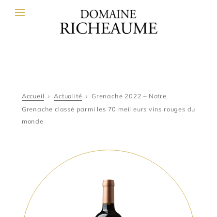
Accueil
›
Actualité
›
Grenache 2022 – Notre
Grenache classé parmi les 70 meilleurs vins rouges du
monde